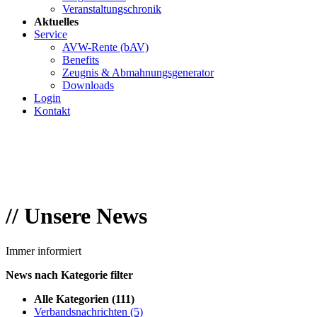
Veranstaltungschronik
Aktuelles
Service
AVW-Rente (bAV)
Benefits
Zeugnis & Abmahnungsgenerator
Downloads
Login
Kontakt
//
Unsere News
Immer informiert
News nach Kategorie filter
Alle Kategorien
(111)
Verbandsnachrichten
(5)
Mitglieder im Fokus
(29)
Sonstiges
(27)
Veranstaltungen
(24)